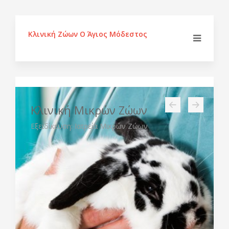
Κλινική Ζώων Ο Άγιος Μόδεστος
Κλινική Μικρών Ζώων
Εξειδίκευση: Ιατρεία Μικρών Ζώων